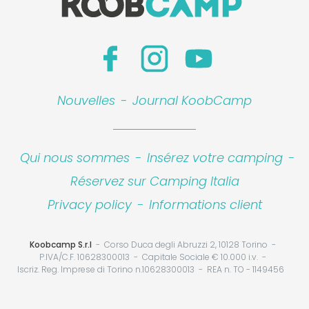
Nouvelles
-
Journal KoobCamp
Qui nous sommes
-
Insérez votre camping
-
Réservez sur Camping Italia
Privacy policy
-
Informations client
Koobcamp S.r.l
Corso Duca degli Abruzzi 2, 10128 Torino
P.IVA/C.F. 10628300013
Capitale Sociale € 10.000 i.v.
Iscriz. Reg. Imprese di Torino n.10628300013
REA n. TO - 1149456