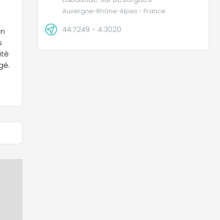
Auvergne-Rhône-Alpes - France
44.7249 - 4.3020
en
s
ité
gé.