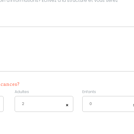
d’informations? Écrivez à la structure et vous serez
acances?
Adultes
Enfants
2
0
×