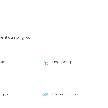
ent camping-car
ules
Ping-pong
rigos
Location vélos