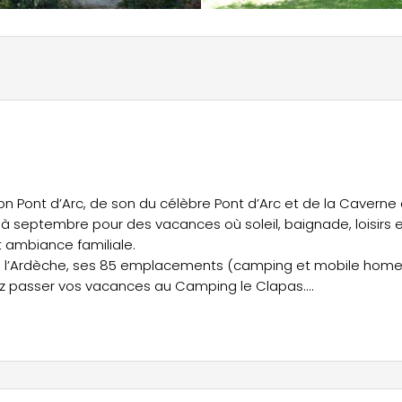
lon Pont d’Arc, de son du célèbre Pont d’Arc et de la Caverne
l à septembre pour des vacances où soleil, baignade, loisirs 
 ambiance familiale.
de l’Ardèche, ses 85 emplacements (camping et mobile home
nez passer vos vacances au Camping le Clapas.
égétation, mature, variée et entretenue avec de nombreux
 les emplacements de camping ainsi que sur les parcelles
gées Lodge.
ces, la zone WIFI, les documentations touristiques, le
pace d’accueil de nos services, à l’entrée du camping.