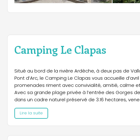
Camping Le Clapas
Situé au bord de la rivière Ardèche, à deux pas de Val
Pont d’Arc, le Camping Le Clapas vous accueille d’avri
promenades riment avec convivialité, amitié, calme et
Avec sa grande plage privée à l’entrée des Gorges 
dans un cadre naturel préservé de 3.16 hectares, ve
Le camping, créé en 1981, dispose d’une magnifique v
Lire la suite
arbres vous garantissant un ombrage naturel sur tous
locatifs avec les mobile homes ou les tentes aména
Le bar, la boulangerie, l’épicerie de dépannage, les gla
programme d’animation : tout est disponible dans l’es