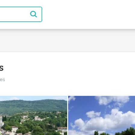
s
pes