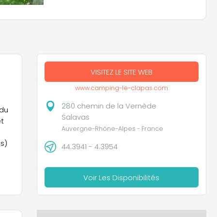
VISITEZ LE SITE WEB
www.camping-le-clapas.com
280 chemin de la Vernède
 du
Salavas
et
Auvergne-Rhône-Alpes - France
s)
44.3941 - 4.3954
Voir Les Disponibilités