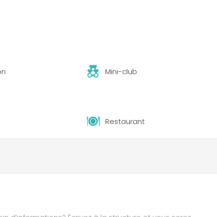
on
Mini-club
Restaurant