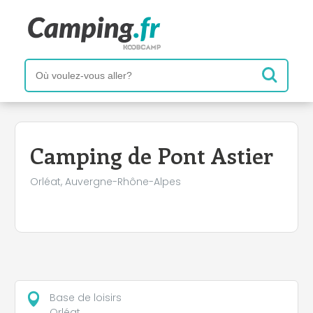
+
−
Camping de Pont Astier
Orléat, Auvergne-Rhône-Alpes
Base de loisirs
Orléat