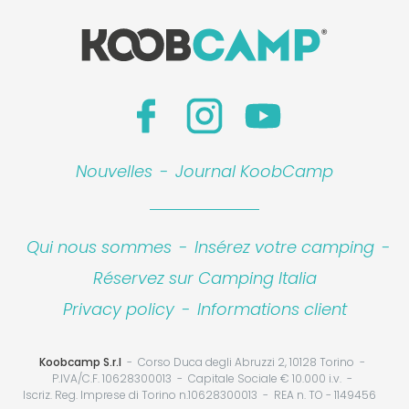
Nouvelles
-
Journal KoobCamp
Qui nous sommes
-
Insérez votre camping
-
Réservez sur Camping Italia
Privacy policy
-
Informations client
Koobcamp S.r.l
Corso Duca degli Abruzzi 2, 10128 Torino
P.IVA/C.F. 10628300013
Capitale Sociale € 10.000 i.v.
Iscriz. Reg. Imprese di Torino n.10628300013
REA n. TO - 1149456