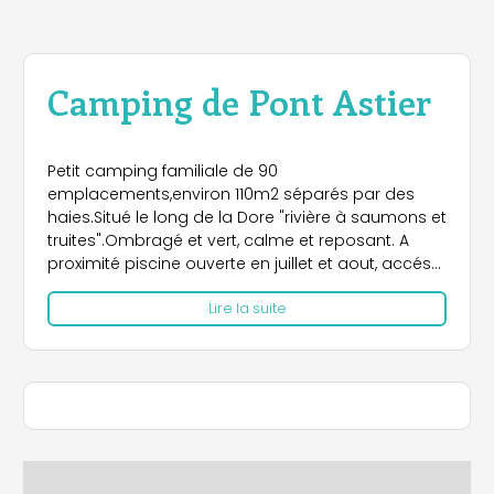
Camping de Pont Astier
Petit camping familiale de 90
emplacements,environ 110m2 séparés par des
haies.Situé le long de la Dore "rivière à saumons et
truites".Ombragé et vert, calme et reposant. A
proximité piscine ouverte en juillet et aout, accés
gratuit pour les gens du camping, restaurant,
Lire la suite
base de loisirs, mini golf, terrains de tennis. Accueil
camping car.