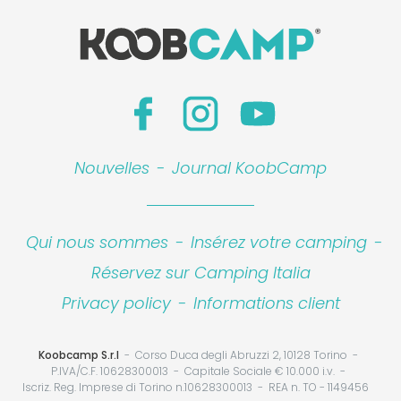
Nouvelles
-
Journal KoobCamp
Qui nous sommes
-
Insérez votre camping
-
Réservez sur Camping Italia
Privacy policy
-
Informations client
Koobcamp S.r.l
Corso Duca degli Abruzzi 2, 10128 Torino
P.IVA/C.F. 10628300013
Capitale Sociale € 10.000 i.v.
Iscriz. Reg. Imprese di Torino n.10628300013
REA n. TO - 1149456