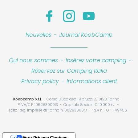
Nouvelles
-
Journal KoobCamp
Qui nous sommes
-
Insérez votre camping
-
Réservez sur Camping Italia
Privacy policy
-
Informations client
Koobcamp S.r.l
Corso Duca degli Abruzzi 2, 10128 Torino
P.IVA/C.F. 10628300013
Capitale Sociale € 10.000 i.v.
Iscriz. Reg. Imprese di Torino n.10628300013
REA n. TO - 1149456
Your Privacy Choices