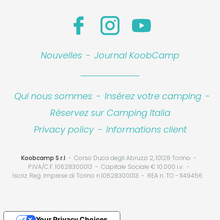
Nouvelles
-
Journal KoobCamp
Qui nous sommes
-
Insérez votre camping
-
Réservez sur Camping Italia
Privacy policy
-
Informations client
Koobcamp S.r.l
Corso Duca degli Abruzzi 2, 10128 Torino
P.IVA/C.F. 10628300013
Capitale Sociale € 10.000 i.v.
Iscriz. Reg. Imprese di Torino n.10628300013
REA n. TO - 1149456
Your Privacy Choices