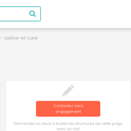
-
Saône-et-Loire
Contactez sans
engagement
Demandez un devis à toutes les structures de cette page
avec un clic!