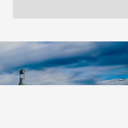
Leaflet
|
©
Koobcamp S.r.l.