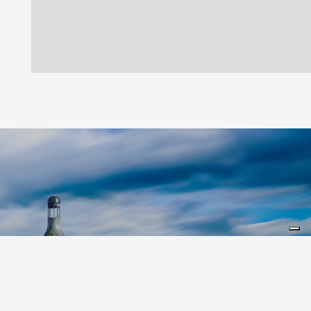
Leaflet
|
©
Koobcamp S.r.l.