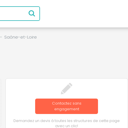
-
Saône-et-Loire
Contactez sans
engagement
Demandez un devis à toutes les structures de cette page
avec un clic!