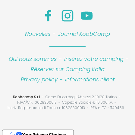
Nouvelles
-
Journal KoobCamp
Qui nous sommes
-
Insérez votre camping
-
Réservez sur Camping Italia
Privacy policy
-
Informations client
Koobcamp S.r.l
Corso Duca degli Abruzzi 2, 10128 Torino
P.IVA/C.F. 10628300013
Capitale Sociale € 10.000 i.v.
Iscriz. Reg. Imprese di Torino n.10628300013
REA n. TO - 1149456
Your Privacy Choices