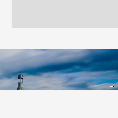
Leaflet
|
©
Koobcamp S.r.l.