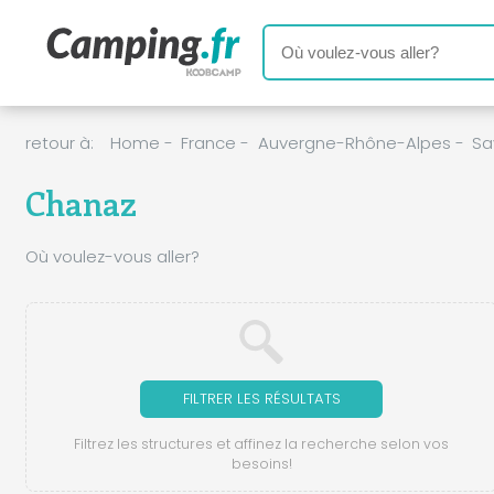
retour à:
Home
-
France
-
Auvergne-Rhône-Alpes
-
Sa
Chanaz
Où voulez-vous aller?
FILTRER LES RÉSULTATS
Filtrez les structures et affinez la recherche selon vos
besoins!