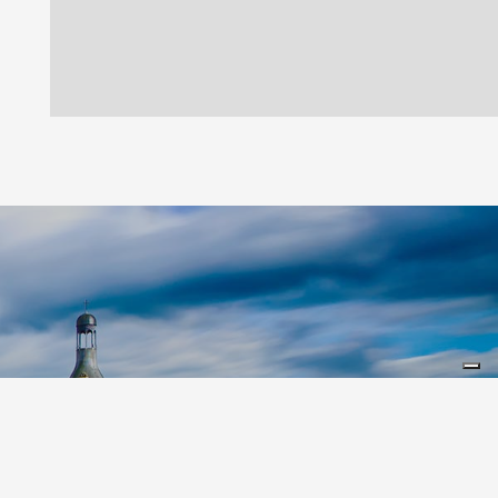
Leaflet
|
©
Koobcamp S.r.l.