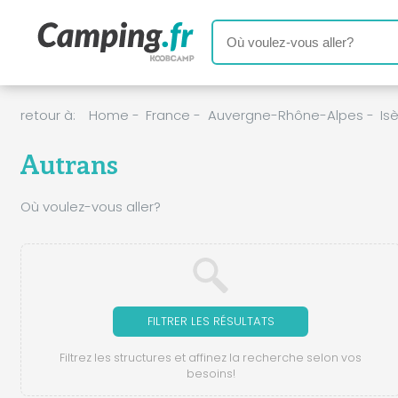
retour à:
Home
-
France
-
Auvergne-Rhône-Alpes
-
Is
Autrans
Où voulez-vous aller?
FILTRER LES RÉSULTATS
Filtrez les structures et affinez la recherche selon vos
besoins!