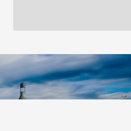
Leaflet
|
©
Koobcamp S.r.l.