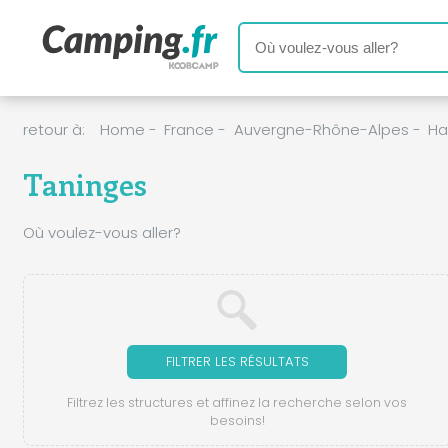
retour à:
Home
-
France
-
Auvergne-Rhône-Alpes
-
Ha
Taninges
Où voulez-vous aller?
FILTRER LES RÉSULTATS
Filtrez les structures et affinez la recherche selon vos
besoins!