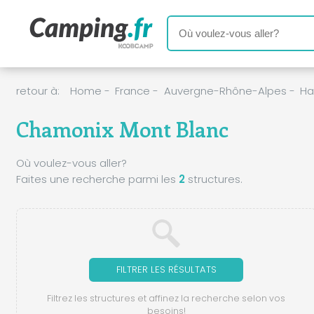
retour à:
Home
-
France
-
Auvergne-Rhône-Alpes
-
Ha
Chamonix Mont Blanc
Où voulez-vous aller?
Faites une recherche parmi les
2
structures.
FILTRER LES RÉSULTATS
Filtrez les structures et affinez la recherche selon vos
besoins!