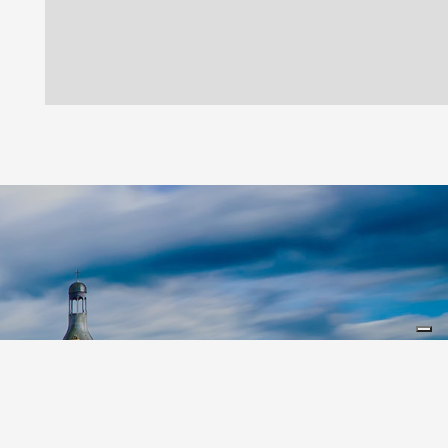
Leaflet
|
©
Koobcamp S.r.l.