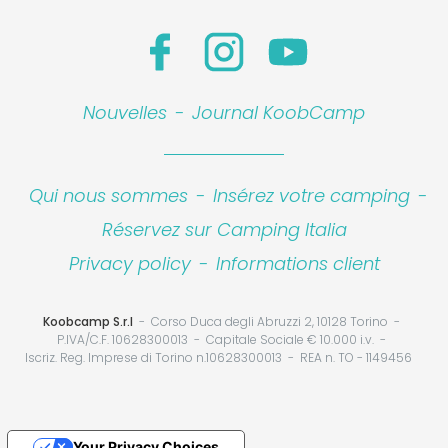
Nouvelles
-
Journal KoobCamp
Qui nous sommes
-
Insérez votre camping
-
Réservez sur Camping Italia
Privacy policy
-
Informations client
Koobcamp S.r.l
Corso Duca degli Abruzzi 2, 10128 Torino
P.IVA/C.F. 10628300013
Capitale Sociale € 10.000 i.v.
Iscriz. Reg. Imprese di Torino n.10628300013
REA n. TO - 1149456
Your Privacy Choices