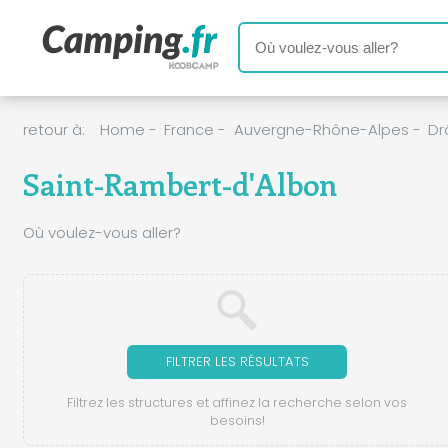
retour à:
Home
-
France
-
Auvergne-Rhône-Alpes
-
D
Saint-Rambert-d'Albon
Où voulez-vous aller?
FILTRER LES RÉSULTATS
Filtrez les structures et affinez la recherche selon vos
besoins!