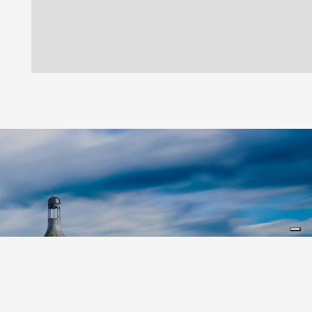
Leaflet
|
©
Koobcamp S.r.l.