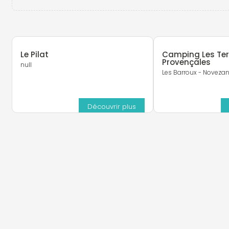
Le Pilat
Camping Les Te
Provençales
null
Les Barroux - Noveza
Découvrir plus