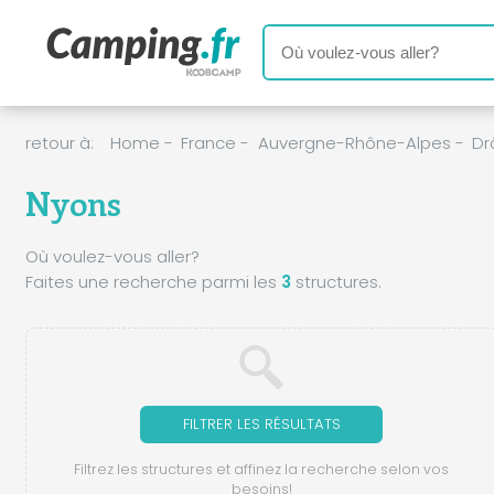
retour à:
Home
-
France
-
Auvergne-Rhône-Alpes
-
D
Nyons
Où voulez-vous aller?
Faites une recherche parmi les
3
structures.
FILTRER LES RÉSULTATS
Filtrez les structures et affinez la recherche selon vos
besoins!