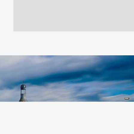
Leaflet
|
©
Koobcamp S.r.l.