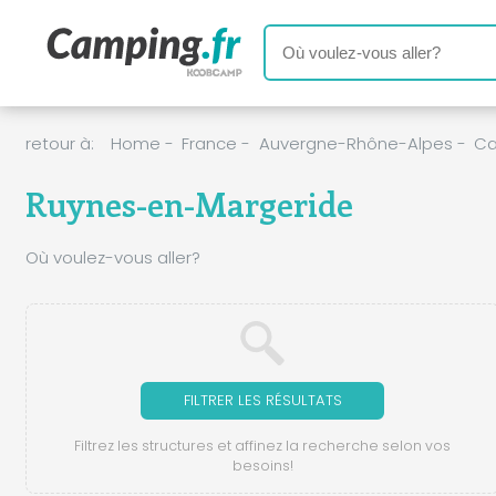
retour à:
Home
-
France
-
Auvergne-Rhône-Alpes
-
Ca
Ruynes-en-Margeride
Où voulez-vous aller?
FILTRER LES RÉSULTATS
Filtrez les structures et affinez la recherche selon vos
besoins!