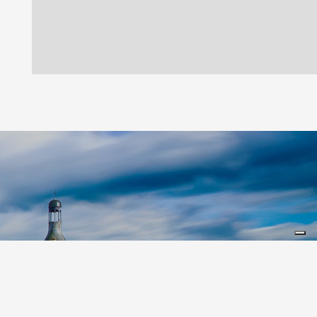
Leaflet
|
©
Koobcamp S.r.l.