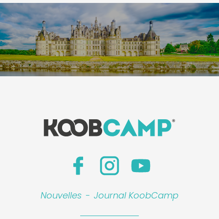
Nouvelles
-
Journal KoobCamp