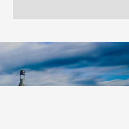
Leaflet
|
©
Koobcamp S.r.l.