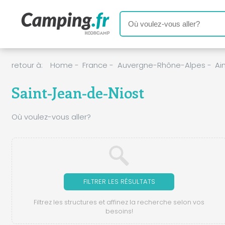
retour à:
Home
-
France
-
Auvergne-Rhône-Alpes
-
Ai
Saint-Jean-de-Niost
Où voulez-vous aller?
FILTRER LES RÉSULTATS
Filtrez les structures et affinez la recherche selon vos
besoins!