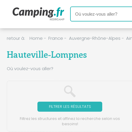
retour à:
Home
-
France
-
Auvergne-Rhône-Alpes
-
Ai
Hauteville-Lompnes
Où voulez-vous aller?
FILTRER LES RÉSULTATS
Filtrez les structures et affinez la recherche selon vos
besoins!