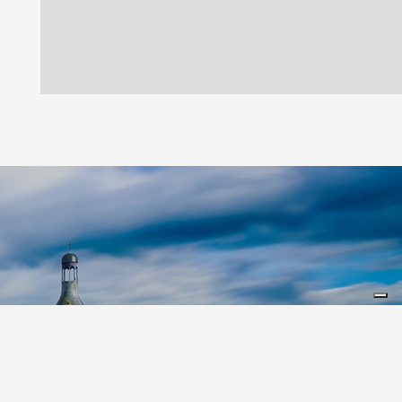
Leaflet
|
©
Koobcamp S.r.l.