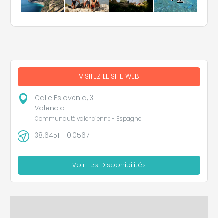
VISITEZ LE SITE WEB
Calle Eslovenia, 3
Valencia
Communauté valencienne - Espagne
38.6451 - 0.0567
Voir Les Disponibilités