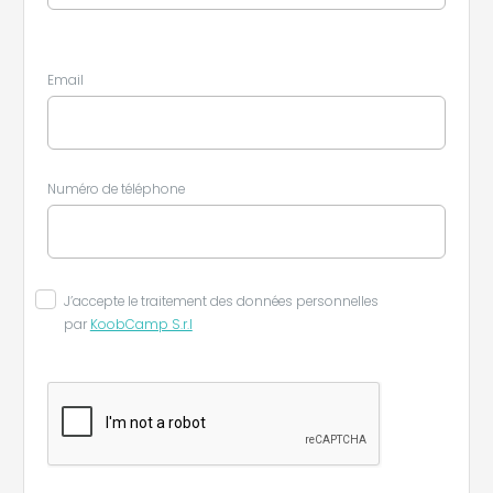
Email
Numéro de téléphone
J’accepte le traitement des données personnelles
par
KoobCamp S.r.l
Leaflet
|
©
Koobcamp S.r.l.