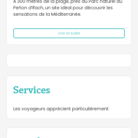
A 300 mètres de la plage, près du Parc naturel du
Peñon d’Ifach, un site idéal pour découvrir les
sensations de la Méditerranée.
Notre camping propose 107 emplacements
Lire la suite
équipés pour tentes, caravanes, camping-car et 3
bungalows.
Si vous voulez profiter de loisirs, d’activités
sportives, d’excursions ou simplement si vous
voulez vous détendre, vous avez trouvé votre
camping.
Idéal pour des vacances en famille durant
Services
lesquelles le divertissement et le délassement
sont assurés.
Les voyageurs apprécient particulièrement: