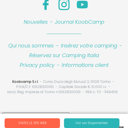
Nouvelles
-
Journal KoobCamp
Qui nous sommes
-
Insérez votre camping
-
Réservez sur Camping Italia
Privacy policy
-
Informations client
Koobcamp S.r.l
Corso Duca degli Abruzzi 2, 10128 Torino
P.IVA/C.F. 10628300013
Capitale Sociale € 10.000 i.v.
Iscriz. Reg. Imprese di Torino n.10628300013
REA n. TO - 1149456
Your Privacy Choices
VISITEZ LE SITE WEB
Voir Les Disponibilités
Notice at collection