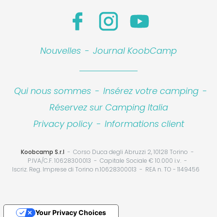
Nouvelles
-
Journal KoobCamp
Qui nous sommes
-
Insérez votre camping
-
Réservez sur Camping Italia
Privacy policy
-
Informations client
Koobcamp S.r.l
Corso Duca degli Abruzzi 2, 10128 Torino
P.IVA/C.F. 10628300013
Capitale Sociale € 10.000 i.v.
Iscriz. Reg. Imprese di Torino n.10628300013
REA n. TO - 1149456
Your Privacy Choices