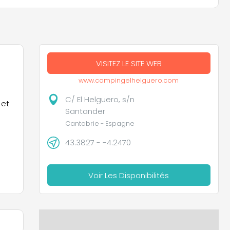
VISITEZ LE SITE WEB
www.campingelhelguero.com
C/ El Helguero, s/n
 et
Santander
Cantabrie - Espagne
43.3827 - -4.2470
Voir Les Disponibilités