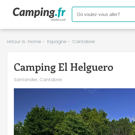
retour à:
Home
-
Espagne
-
Cantabrie
Camping El Helguero
Santander, Cantabrie