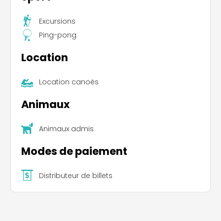
Excursions
Ping-pong
Location
Location canoës
Animaux
Leaflet
|
©
Koobcamp S.r.l.
Animaux admis
Modes de paiement
Distributeur de billets