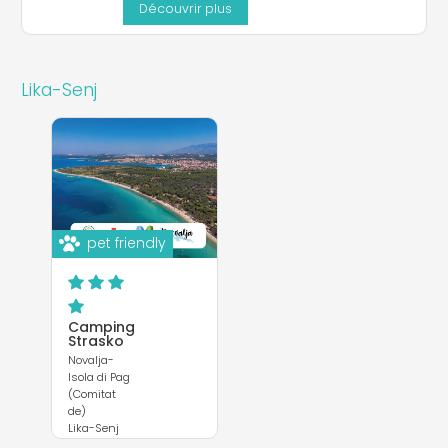
Découvrir plus
Lika-Senj
pet friendly
Camping
Strasko
Novalja-
Isola di Pag
(Comitat
de)
Lika-Senj