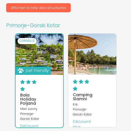
Découvrir
plus
Afficher la liste des structures
Site
Internet
Primorje-Gorski Kotar
CONSEILLÉ
pet friendly
Camping
Baia
Slamni
Holiday
Poljana
Krk
Mali Losinj
Primorje-
Primorje-
Gorski Kotar
Gorski Kotar
Découvrir
Découvrir
plus