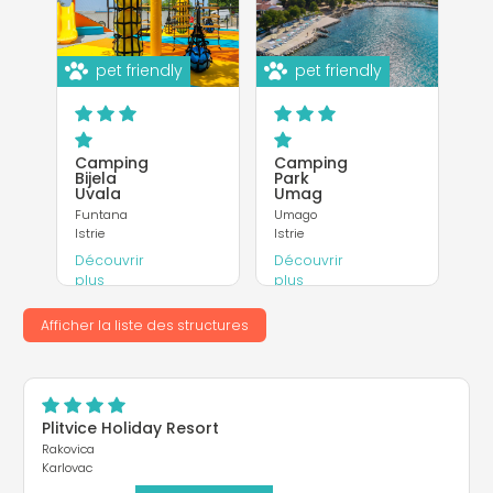
pet friendly
pet friendly
Camping
Camping
Bijela
Park
Uvala
Umag
Funtana
Umago
Istrie
Istrie
Découvrir
Découvrir
plus
plus
Site
Site
Afficher la liste des structures
Internet
Internet
Plitvice Holiday Resort
Rakovica
Karlovac