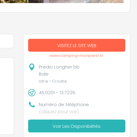
VISITEZ LE SITE WEB
www.camping-monperin.hr
Predio Longher bb
Bale
Istrie - Croatie
45.0201 - 13.7235
Numéro de téléphone
(cliquez pour voir)
Voir Les Disponibilités