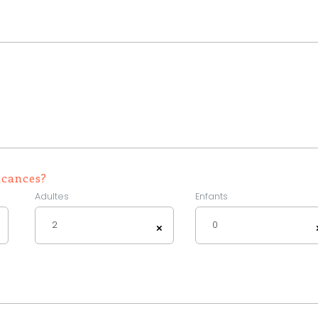
acances?
Adultes
Enfants
2
0
×