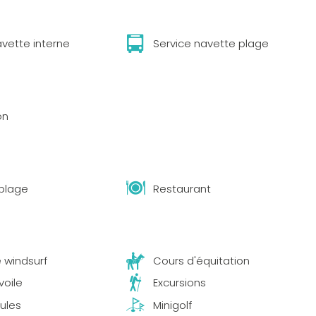
avette interne
Service navette plage
on
 plage
Restaurant
 windsurf
Cours d'équitation
voile
Excursions
ules
Minigolf