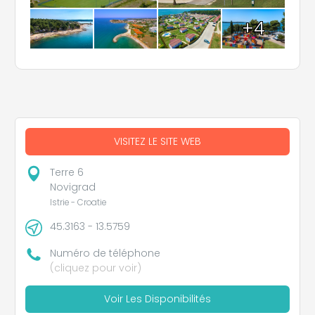
+4
VISITEZ LE SITE WEB
Terre 6
Novigrad
Istrie - Croatie
45.3163 - 13.5759
Numéro de téléphone
(cliquez pour voir)
Voir Les Disponibilités