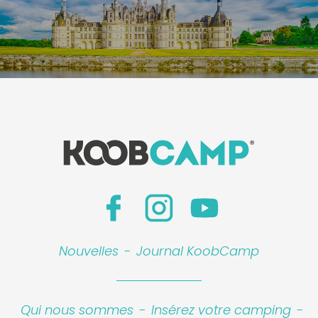
Nouvelles
-
Journal KoobCamp
Qui nous sommes
-
Insérez votre camping
-