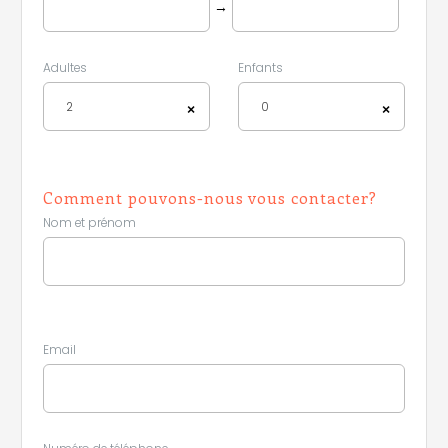
→
Adultes
Enfants
2
0
×
×
Comment pouvons-nous vous contacter?
Nom et prénom
Leaflet
|
©
Koobcamp S.r.l.
Email