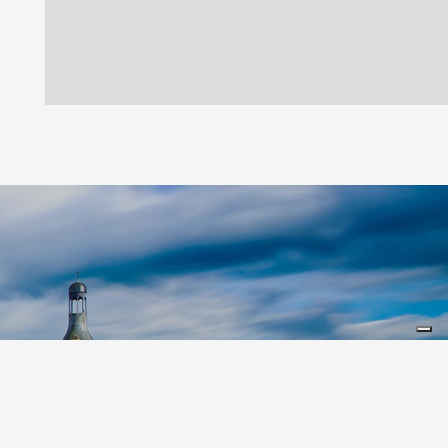
Leaflet
|
©
Koobcamp S.r.l.