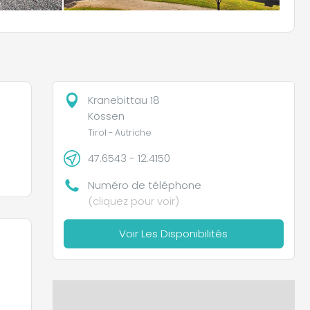
Kranebittau 18
Kössen
Tirol - Autriche
47.6543 - 12.4150
Numéro de téléphone
(cliquez pour voir)
Voir Les Disponibilités