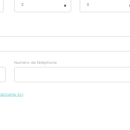
2
0
×
Numéro de téléphone
obCamp S.r.l