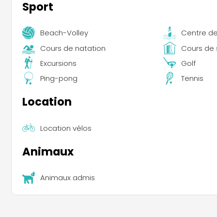
Sport
Beach-Volley
Centre de
Cours de natation
Cours de 
Excursions
Golf
Ping-pong
Tennis
Location
Location vélos
Animaux
Animaux admis