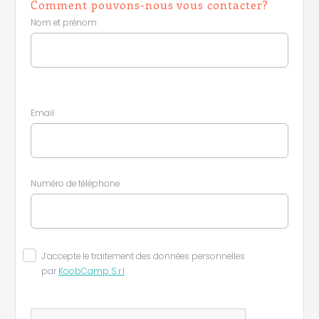
Comment pouvons-nous vous contacter?
Nom et prénom
Leaflet
|
©
Koobcamp S.r.l.
Email
Numéro de téléphone
J’accepte le traitement des données personnelles
par
KoobCamp S.r.l