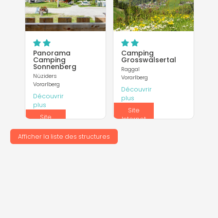
Panorama
Camping
Camping
Grosswalsertal
Sonnenberg
Raggal
Nüziders
Vorarlberg
Vorarlberg
Découvrir
Découvrir
plus
plus
Site
Site
Internet
Internet
Afficher la liste des structures