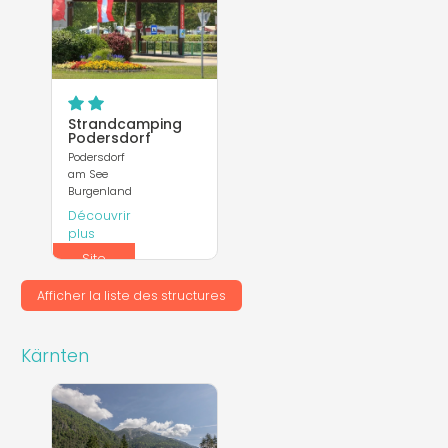
Strandcamping
Podersdorf
Podersdorf
am See
Burgenland
Découvrir
plus
Site
Internet
Afficher la liste des structures
Kärnten