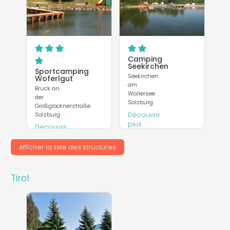
Camping
Seekirchen
Sportcamping
Seekirchen
Woferlgut
am
Bruck an
Wallersee
der
Salzburg
Großglocknerstraße
Salzburg
Découvrir
plus
Découvrir
plus
Site
Internet
Afficher la liste des structures
Site
Internet
Tirol