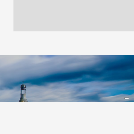
Leaflet
|
©
Koobcamp S.r.l.