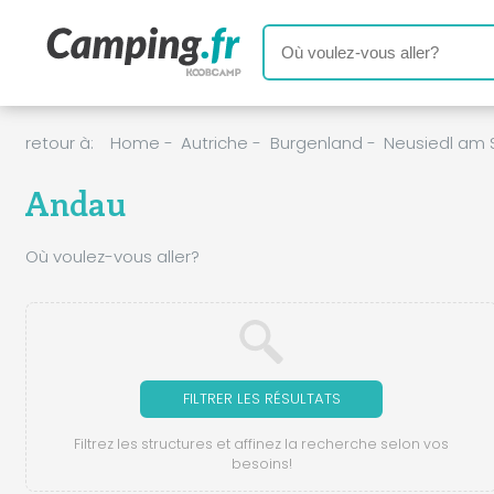
retour à:
Home
-
Autriche
-
Burgenland
-
Neusiedl am 
Andau
Où voulez-vous aller?
FILTRER LES RÉSULTATS
Filtrez les structures et affinez la recherche selon vos
besoins!