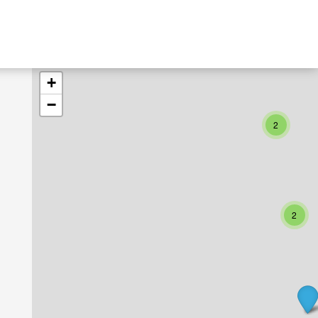
+
−
2
2