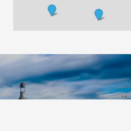
2
Leaflet
|
©
Koobcamp S.r.l.