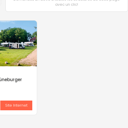
avec un clic!
üneburger
s
Site Internet