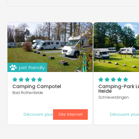
pet friendly
Camping Campotel
Camping-Park L
Heide
Bad Rothenfelde
Schneverdingen
Découvrir plus
Site Internet
Découvrir plu