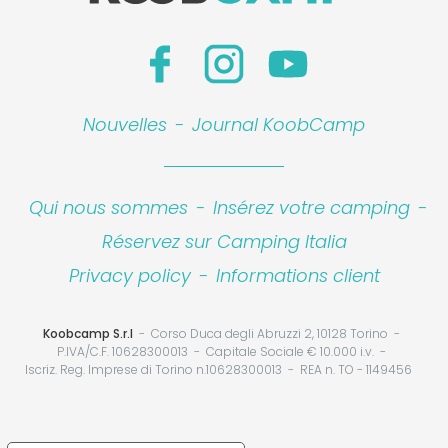
Nouvelles
-
Journal KoobCamp
Qui nous sommes
-
Insérez votre camping
-
Réservez sur Camping Italia
Privacy policy
-
Informations client
Koobcamp S.r.l
Corso Duca degli Abruzzi 2, 10128 Torino
P.IVA/C.F. 10628300013
Capitale Sociale € 10.000 i.v.
Iscriz. Reg. Imprese di Torino n.10628300013
REA n. TO - 1149456