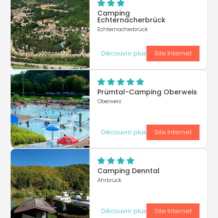
Camping
Echternacherbrück
Echternacherbrück
Découvrir plus
Site Internet
Prümtal-Camping Oberweis
Oberweis
Découvrir plus
Site Internet
Camping Denntal
Ahrbrück
Découvrir plus
Site Internet