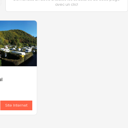
avec un clic!
l
s
Site Internet