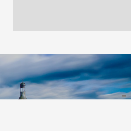
Leaflet
|
©
Koobcamp S.r.l.